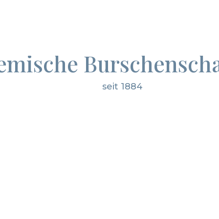
emische Burschenscha
seit 1884