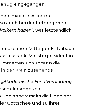
d genug eingegangen.
smen, machte es deren
 so auch bei der heterogenen
 Völkern haben“,
war letztendlich
hrem urbanen Mittelpunkt Laibach
ffe als k.k. Ministerpräsident in
chlimmerten sich sodann die
 in der Krain zusehends.
e
„Akademische Ferialverbindung
hschüler angesichts
 und andererseits die Liebe der
er Gottschee und zu ihrer