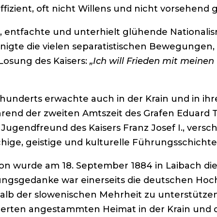
effizient, oft nicht Willens und nicht vorsehen
 entfachte und unterhielt glühende Nationali
nigte die vielen separatistischen Bewegungen,
Losung des Kaisers:
„Ich will Frieden mit meinen
hrhunderts erwachte auch in der Krain und in i
rend der zweiten Amtszeit des Grafen Eduard Taa
r Jugendfreund des Kaisers Franz Josef I., vers
chige, geistige und kulturelle Führungsschichte
tion wurde am 18. September 1884 in Laibach di
ngsgedanke war einerseits die deutschen Hoc
rhalb der slowenischen Mehrheit zu unterstützen
derten angestammten Heimat in der Krain und d