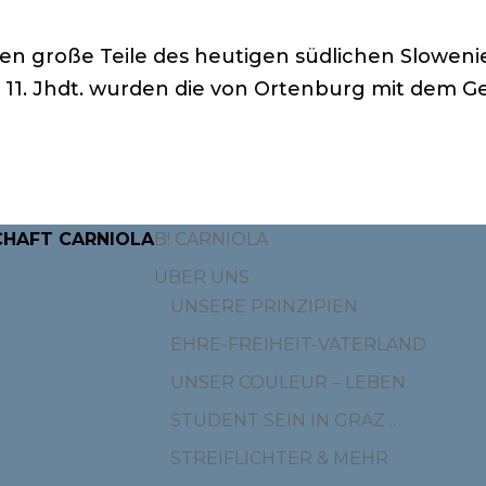
en große Teile des heutigen südlichen Sloweni
 11. Jhdt. wurden die von Ortenburg mit dem Ge
CHAFT CARNIOLA
B! CARNIOLA
ÜBER UNS
UNSERE PRINZIPIEN
EHRE-FREIHEIT-VATERLAND
UNSER COULEUR – LEBEN
STUDENT SEIN IN GRAZ …
STREIFLICHTER & MEHR