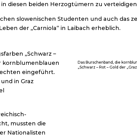
in diesen beiden Herzogtümern zu verteidigen
schen slowenischen Studenten und auch das zei
Leben der „Carniola“ in Laibach erheblich.
gsfarben „Schwarz –
rer kornblumenblauen
Das Burschenband, die kornblu
„Schwarz – Rot – Gold der „Gra
echten eingeführt.
 und in Graz
el
ichisch-
ht, mussten die
r Nationalisten