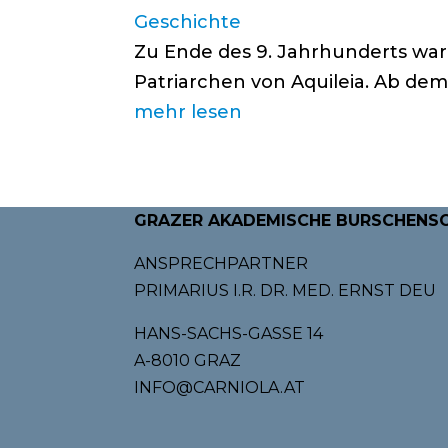
Geschichte
Zu Ende des 9. Jahrhunderts war
Patriarchen von Aquileia. Ab dem
mehr lesen
GRAZER AKADEMISCHE BURSCHENS
ANSPRECHPARTNER
PRIMARIUS I.R. DR. MED. ERNST DEU
HANS-SACHS-GASSE 14
A-8010 GRAZ
INFO@CARNIOLA.AT