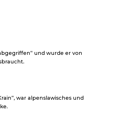
„abgegriffen“ und wurde er von
sbraucht.
 Krain“, war alpenslawisches und
ke.