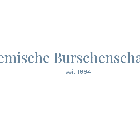
emische Burschenscha
seit 1884