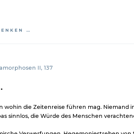
DENKEN …
tamorphosen II, 137
…
n wohin die Zeitenreise führen mag. Niemand i
s sinnlos, die Würde des Menschen verachtend
mische Verwerfungen, Hegemoniestreben von S