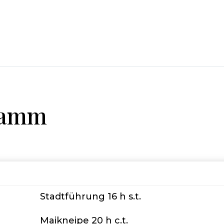
ramm
Stadtführung 16 h s.t.
Maikneipe 20 h c.t.